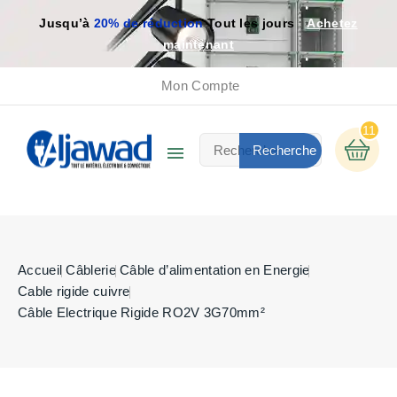
Jusqu’à
20% de réduction
Tout les jours
Achetez
maintenant
Mon Compte
11

Recherche
Accueil
Câblerie
Câble d’alimentation en Energie
Cable rigide cuivre
Câble Electrique Rigide RO2V 3G70mm²