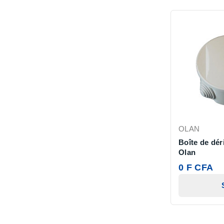
OLAN
Boîte de dér
Olan
0 F CFA