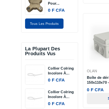
Pour...
0 F CFA
Tous Les Produits
La Plupart Des
Produits Vus
Collier Colring
OLAN
Incolore À...
Boîte de dér
0 F CFA
150x110x70 
0 F CFA
Collier Colring
Incolore À...
0 F CFA