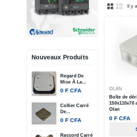
Il y 
Nouveaux Produits
Regard De
Mise À La...
OLAN
0 F CFA
Boîte de dér
150x110x70 a
Collier Carré
Olan
De...
0 F CFA
0 F CFA
Raccord Carré