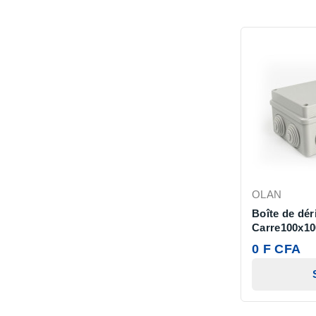
OLAN
Boîte de dér
Carre100x10
0 F CFA