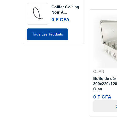
Collier Colring
Noir À...
0 F CFA
Tous Les Produits
OLAN
Boîte de dér
300x220x120 
Olan
0 F CFA