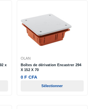
OLAN
92 x
Boîtes de dérivation Encastrer 294
X 152 X 70
0 F CFA
Sélectionner