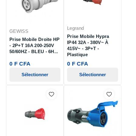
Legrand
GEWISS
Prise Mobile Hypra
Prise Mobile Droite HP
IP44 32A - 380V~ À
- 2P+T 16A 200-250V
415V~ - 3P+T -
50/60HZ - BLEU - 6H...
Plastique
0 F CFA
0 F CFA
Sélectionner
Sélectionner