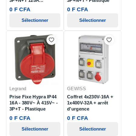
3P+N+T 125A...
3P+N+T - Plastique
0 F CFA
0 F CFA
Sélectionner
Sélectionner
Legrand
GEWISS
Prise Fixe Hypra IP44
Coffret 4x230V-16A +
16A - 380V~ À 415V~ -
1x400V-32A + arrêt
3P+T - Plastique
d'urgence
0 F CFA
0 F CFA
Sélectionner
Sélectionner