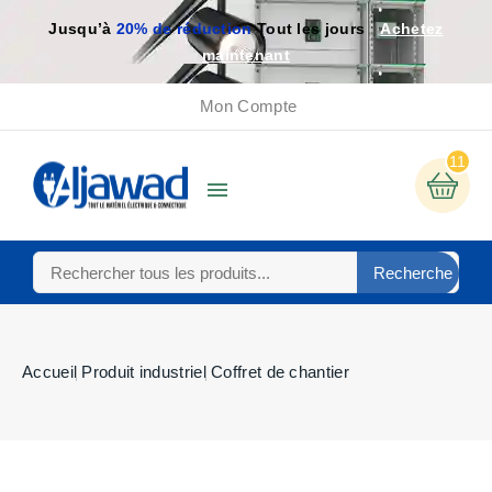
Jusqu’à
20% de réduction
Tout les jours
Achetez
maintenant
Mon Compte
11

Recherche
Accueil
Produit industriel
Coffret de chantier