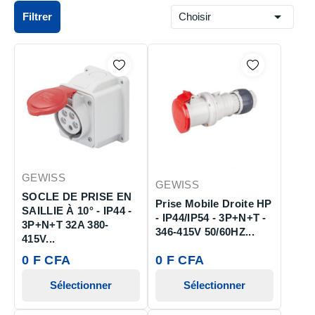

Filtrer
Choisir
GEWISS
GEWISS
SOCLE DE PRISE EN
Prise Mobile Droite HP
SAILLIE À 10° - IP44 -
- IP44/IP54 - 3P+N+T -
3P+N+T 32A 380-
346-415V 50/60HZ...
415V...
0 F CFA
0 F CFA
Sélectionner
Sélectionner