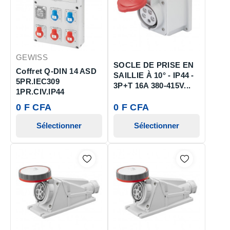
GEWISS
SOCLE DE PRISE EN
Coffret Q-DIN 14 ASD
SAILLIE À 10° - IP44 -
5PR.IEC309
3P+T 16A 380-415V...
1PR.CIV.IP44
0 F CFA
0 F CFA
Sélectionner
Sélectionner