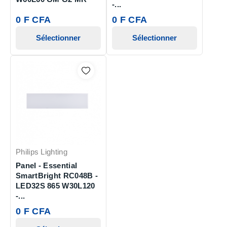
-...
0 F CFA
0 F CFA
Sélectionner
Sélectionner
Philips Lighting
Panel - Essential
SmartBright RC048B -
LED32S 865 W30L120
-...
0 F CFA