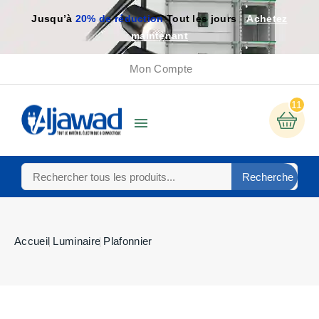
Jusqu’à
20% de réduction
Tout les jours
Achetez
maintenant
Mon Compte
11

Recherche
Accueil
Luminaire
Plafonnier