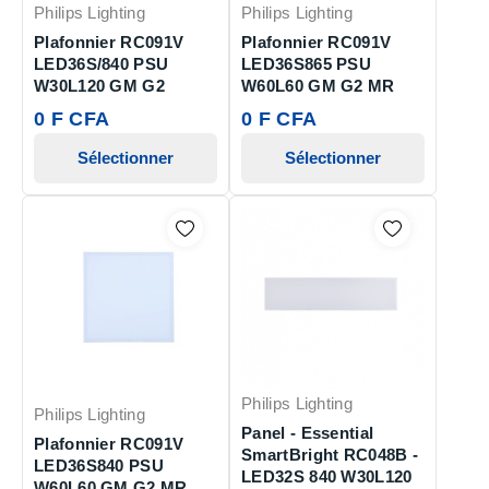
Philips Lighting
Philips Lighting
Plafonnier RC091V
Plafonnier RC091V
LED36S/840 PSU
LED36S865 PSU
W30L120 GM G2
W60L60 GM G2 MR
0 F CFA
0 F CFA
Sélectionner
Sélectionner
Philips Lighting
Philips Lighting
Panel - Essential
Plafonnier RC091V
SmartBright RC048B -
LED36S840 PSU
LED32S 840 W30L120
W60L60 GM G2 MR