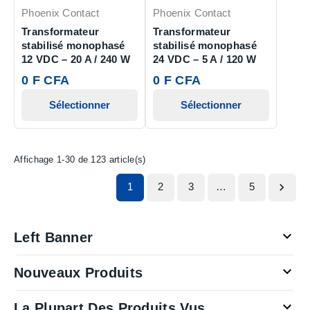
Phoenix Contact
Phoenix Contact
Transformateur
Transformateur
stabilisé monophasé
stabilisé monophasé
12 VDC – 20 A / 240 W
24 VDC – 5 A / 120 W
0 F CFA
0 F CFA
Sélectionner
Sélectionner
Affichage 1-30 de 123 article(s)
1
2
3
…
5


Left Banner

Nouveaux Produits

La Plupart Des Produits Vus