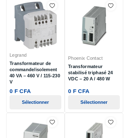
Legrand
Phoenix Contact
Transformateur de
Transformateur
commande/isolement
stabilisé triphasé 24
40 VA – 460 V / 115-230
VDC – 20 A / 480 W
V
0 F CFA
0 F CFA
Sélectionner
Sélectionner