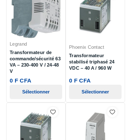
Legrand
Phoenix Contact
Transformateur de
Transformateur
commande/sécurité 63
stabilisé triphasé 24
VA – 230-400 V / 24-48
VDC – 40 A / 960 W
V
0 F CFA
0 F CFA
Sélectionner
Sélectionner