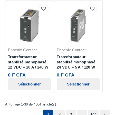
Phoenix Contact
Phoenix Contact
Transformateur
Transformateur
stabilisé monophasé
stabilisé monophasé
12 VDC – 20 A / 240 W
24 VDC – 5 A / 120 W
0 F CFA
0 F CFA
Sélectionner
Sélectionner
Affichage 1-30 de 4304 article(s)
1
2
3
…
144
