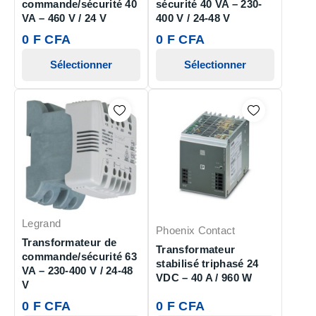
commande/sécurité 40
sécurité 40 VA – 230-
VA – 460 V / 24 V
400 V / 24-48 V
0 F CFA
0 F CFA
Sélectionner
Sélectionner
Legrand
Phoenix Contact
Transformateur de
Transformateur
commande/sécurité 63
stabilisé triphasé 24
VA – 230-400 V / 24-48
VDC – 40 A / 960 W
V
0 F CFA
0 F CFA