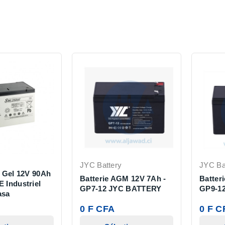
JYC Battery
JYC Ba
à Gel 12V 90Ah
Batterie AGM 12V 7Ah -
Batter
 Industriel
GP7-12 JYC BATTERY
GP9-1
asa
0 F CFA
0 F C