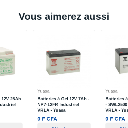
Vous aimerez aussi
Yuasa
Yuasa
l 12V 25Ah
Batteries à Gel 12V 7Ah -
Batteries 
dustriel
NP7-12FR Industriel
- SWL2500E
VRLA - Yuasa
VRLA - Yu
0 F CFA
0 F CFA