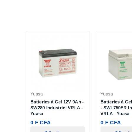
Yuasa
Yuasa
Batteries à Gel 12V 9Ah -
Batteries à Ge
SW280 Industriel VRLA -
- SWL750FR In
Yuasa
VRLA - Yuasa
0 F CFA
0 F CFA