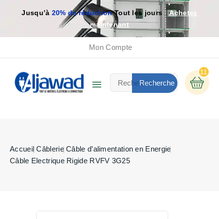
Jusqu’à
20% de réduction
Tout les jours
Achetez
maintenant
Mon Compte
11

Recherche
Accueil
Câblerie
Câble d’alimentation en Energie
Câble Electrique Rigide RVFV 3G25