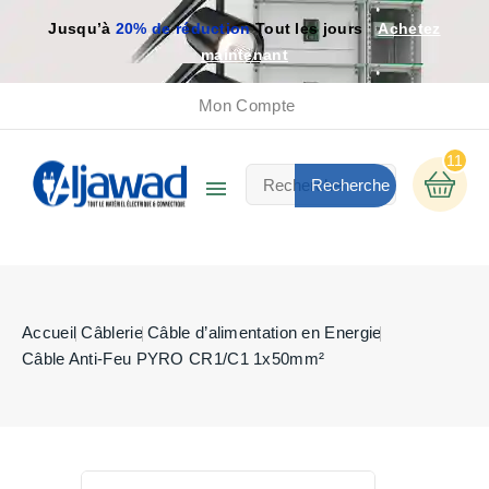
Jusqu’à
20% de réduction
Tout les jours
Achetez
maintenant
Mon Compte
11

Recherche
Accueil
Câblerie
Câble d’alimentation en Energie
Câble Anti-Feu PYRO CR1/C1 1x50mm²