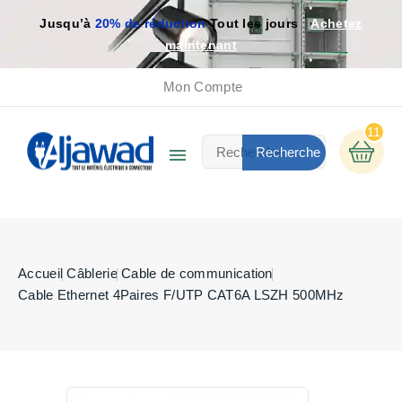
Jusqu’à
20% de réduction
Tout les jours
Achetez
maintenant
Mon Compte
11

Recherche
Accueil
Câblerie
Cable de communication
Cable Ethernet 4Paires F/UTP CAT6A LSZH 500MHz