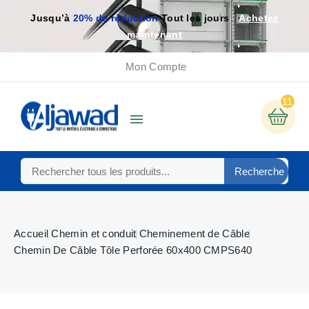
Jusqu’à
20% de réduction
Tout les jours
Achetez
maintenant
Mon Compte
11

Recherche
Accueil
Chemin et conduit
Cheminement de Câble
Chemin De Câble Tôle Perforée 60x400 CMPS640