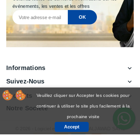
événements, les ventes et les offres
Informations

Suivez-Nous

Produits
Veuillez cliquer sur Accepter les cookies pour

continuer à utiliser le site plus facilement à la
Notre Société

prochaine visite
Accept
© 2026 - Logiciel e-commerce par ALJAWAD SARL