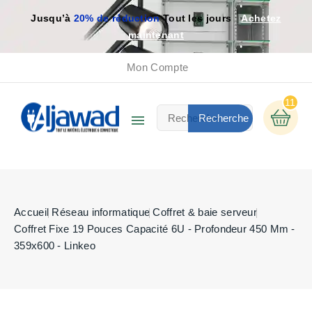
Jusqu’à
20% de réduction
Tout les jours
Achetez
maintenant
Mon Compte
11

Recherche
Accueil
Réseau informatique
Coffret & baie serveur
Coffret Fixe 19 Pouces Capacité 6U - Profondeur 450 Mm -
359x600 - Linkeo