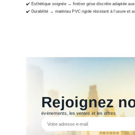
✔️ Esthétique soignée → finition grise discrète adaptée a
✔️ Durabilité → matériau PVC rigide résistant à l’usure et 
Rejoignez no
événements, les ventes et les offres