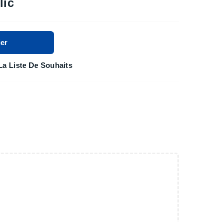
lic
er
La Liste De Souhaits