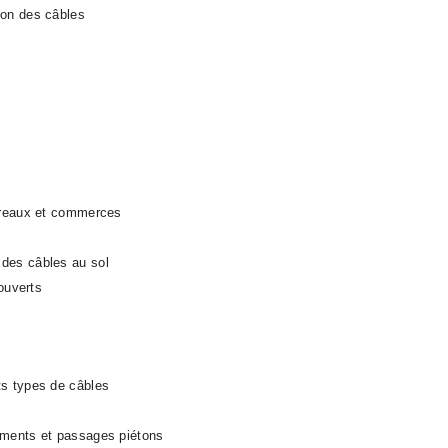
ion des câbles
bureaux et commerces
 des câbles au sol
 ouverts
ts types de câbles
ements et passages piétons