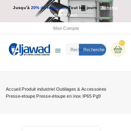
Jusqu’à
20% de réduction
Tout les jours
Achetez
maintenant
Mon Compte
11

Recherche
Accueil
Produit industriel
Outiilages & Accessoires
Presse-etoupe
Presse-étoupe en inox IP65 Pg9