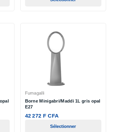
Fumagalli
opal
Borne Minigabri/Maddi 1L gris opal
E27
42 272 F CFA
Sélectionner