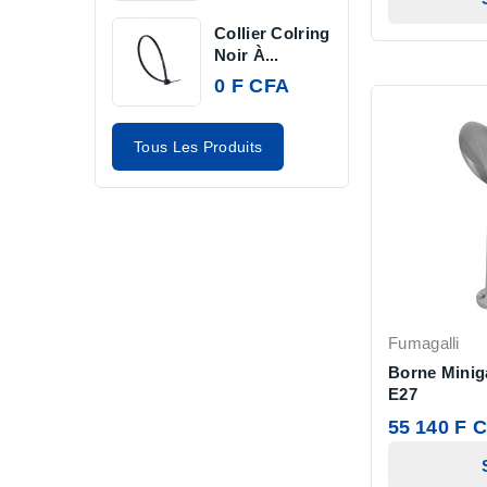
Collier Colring
Noir À...
0 F CFA
Tous Les Produits
Fumagalli
Borne Miniga
E27
55 140 F 