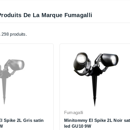
Produits De La Marque Fumagalli
a 298 produits.
Fumagalli
 Spike 2L Gris satin
Minitommy El Spike 2L Noir sat
2W
led GU10 9W