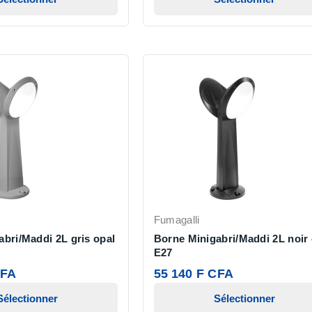
Fumagalli
bri/Maddi 2L gris opal
Borne Minigabri/Maddi 2L noir 
E27
CFA
55 140 F CFA
Sélectionner
Sélectionner