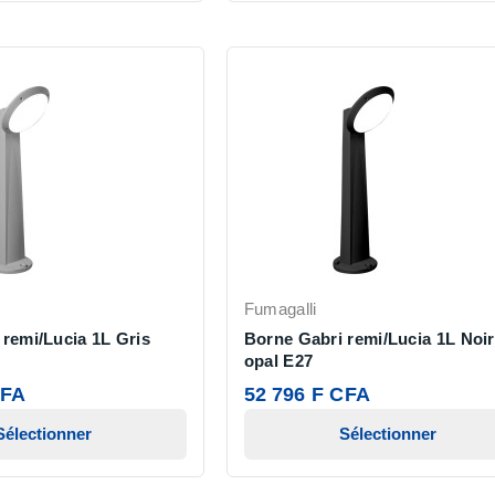
Fumagalli
remi/Lucia 1L Gris
Borne Gabri remi/Lucia 1L Noir
opal E27
CFA
52 796 F CFA
Sélectionner
Sélectionner