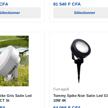
 CFA
81 540 F CFA
Sélectionner
Sélectionner
Fumagalli
ike Gris Satin Led
Tommy Spike Noir Satin Led G
CT St
10W 4K
CFA
64 068 F CFA