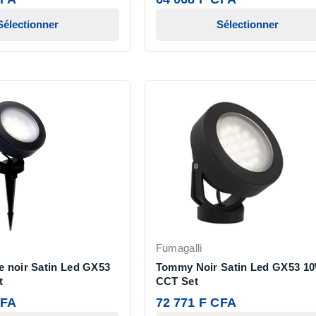
Sélectionner
Sélectionner
Fumagalli
 noir Satin Led GX53
Tommy Noir Satin Led GX53 1
t
CCT Set
CFA
72 771 F CFA