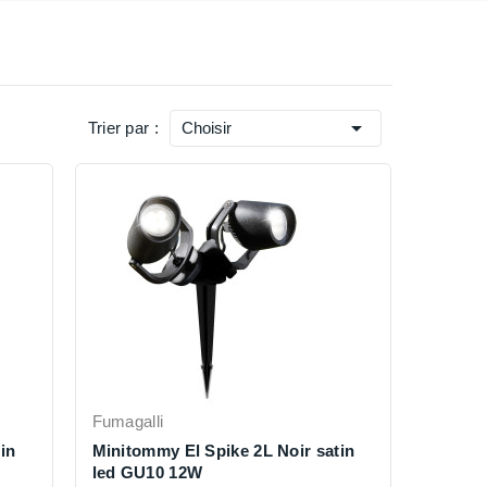

Trier par :
Choisir
Fumagalli
in
Minitommy El Spike 2L Noir satin
led GU10 12W