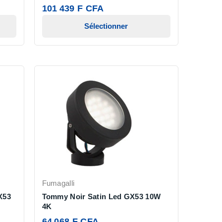
101 439 F CFA
Sélectionner
Fumagalli
X53
Tommy Noir Satin Led GX53 10W
4K
64 068 F CFA