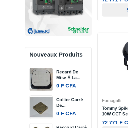
Nouveaux Produits
Regard De
Mise À La...
0 F CFA
Collier Carré
Fumagalli
De...
Tommy Spike
0 F CFA
10W CCT Se
72 771 F 
Raccord Carré