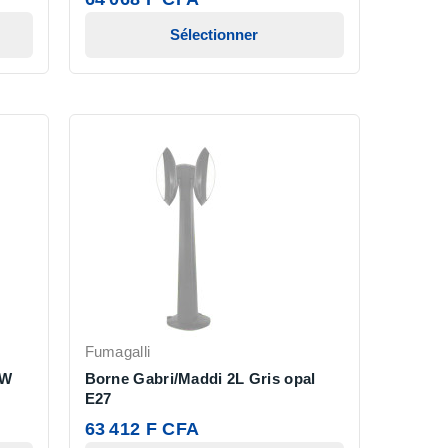
Sélectionner
Fumagalli
0W
Borne Gabri/Maddi 2L Gris opal
E27
63 412 F CFA