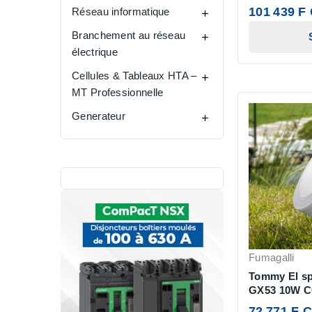
101 439 F
Réseau informatique

Branchement au réseau

électrique
Cellules & Tableaux HTA –

MT Professionnelle
Generateur

Fumagalli
Tommy El sp
GX53 10W C
72 771 F 