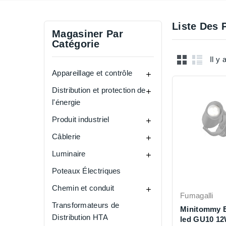
Liste Des 
Magasiner Par
Catégorie
Il y 
Appareillage et contrôle

Distribution et protection de

l'énergie
Produit industriel

Câblerie

Luminaire

Poteaux Électriques
Chemin et conduit

Fumagalli
Transformateurs de
Minitommy El
Distribution HTA
led GU10 1