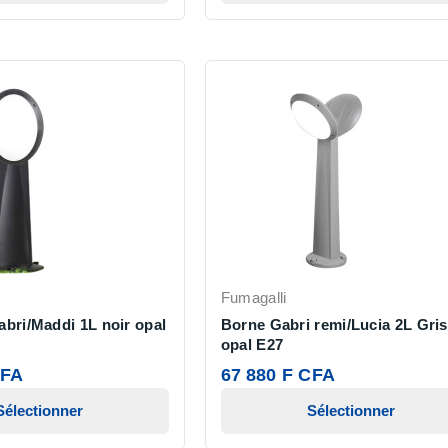
Fumagalli
bri/Maddi 1L noir opal
Borne Gabri remi/Lucia 2L Gris
opal E27
CFA
67 880 F CFA
Sélectionner
Sélectionner