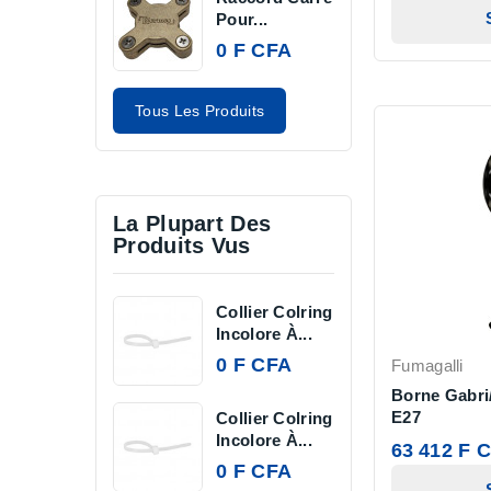
Pour...
0 F CFA
Tous Les Produits
La Plupart Des
Produits Vus
Collier Colring
Incolore À...
0 F CFA
Fumagalli
Borne Gabri
E27
Collier Colring
Incolore À...
63 412 F 
0 F CFA