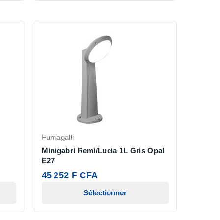
Fumagalli
Minigabri Remi/Lucia 1L Gris Opal
E27
45 252 F CFA
Sélectionner