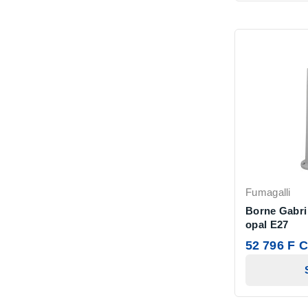
Fumagalli
Borne Gabri 
opal E27
52 796 F 