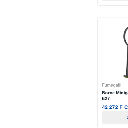
Fumagalli
Borne Miniga
E27
42 272 F 