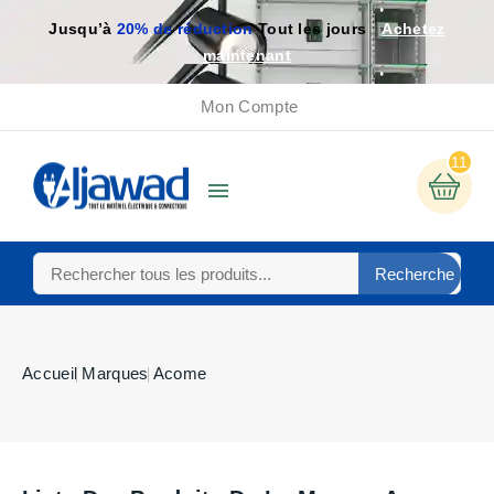
Jusqu’à
20% de réduction
Tout les jours
Achetez
maintenant
Mon Compte
11

Recherche
Accueil
Marques
Acome