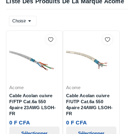
Liste Des Produits De La Marque Acome

Choisir
Acome
Acome
Cable Acolan cuivre
Cable Acolan cuivre
F/FTP Cat.6a 550
F/UTP Cat.6a 550
4paire 23AWG LSOH-
4paire 24AWG LSOH-
FR
FR
0 F CFA
0 F CFA
Sélectionner
Sélectionner