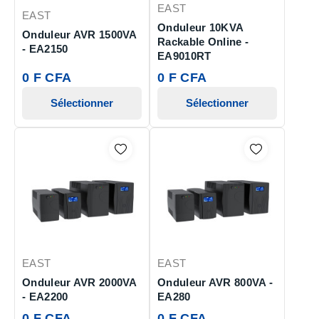
EAST
EAST
Onduleur 10KVA
Onduleur AVR 1500VA
Rackable Online -
- EA2150
EA9010RT
0 F CFA
0 F CFA
Sélectionner
Sélectionner
EAST
EAST
Onduleur AVR 2000VA
Onduleur AVR 800VA -
- EA2200
EA280
0 F CFA
0 F CFA