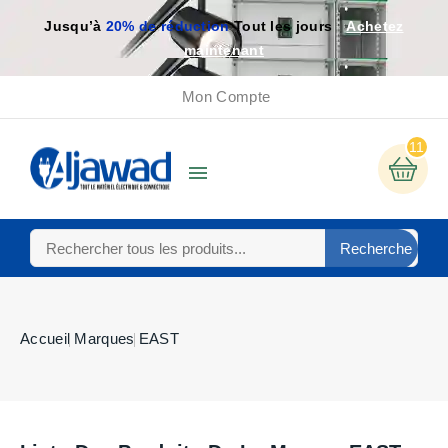
Jusqu’à
20% de réduction
Tout les jours
Achetez
maintenant
Mon Compte
11

Recherche
Accueil
Marques
EAST