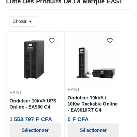
Liste Des Produits De La Marque EAST

Choisir
EAST
EAST
Onduleur 10kVA /
Onduleur 10kVA UPS
10Kw Rackable Online
Online - EA900 G4
- EA9010RT G4
1 553 797 F CFA
0 F CFA
Sélectionner
Sélectionner